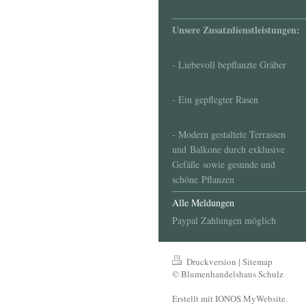
Unsere Zusatzdienstleistungen:
- Liebevoll bepflanzte Gräber
- Ein gepflegter Rasen
- Modern gestaltete Terrassen
und Balkone durch exklusive
Gefäße sowie gesunde und
schöne Pflanzen
Alle Meldungen
Paypal Zahlungen möglich
Druckversion
|
Sitemap
© Blumenhandelshaus Schulz
Erstellt mit
IONOS MyWebsite
.