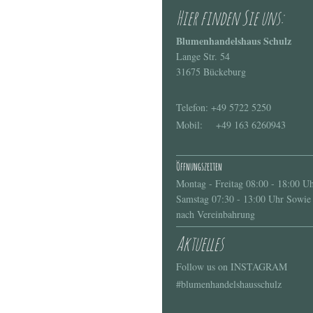
Hier finden Sie uns:
Blumenhandelshaus Schulz
Lange Str. 54
31675 Bückeburg
Telefon: +49 5722 5250
Mobil: +49 163 6260943
Öffnungszeiten
Montag - Freitag 08:00 - 18:00 U
Samstag 07:30 - 13:00 Uhr Sowie
nach Vereinbahrung
Aktuelles
Follow us on INSTAGRAM
#blumenhandelshausschulz